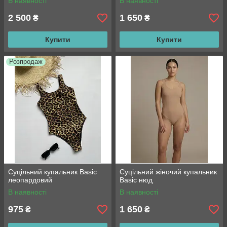
В наявності
В наявності
2 500
1 650
₴
₴
Купити
Купити
Розпродаж
Суцільний купальник Basic
Суцільний жіночий купальник
леопардовий
Basic нюд
В наявності
В наявності
975
1 650
₴
₴