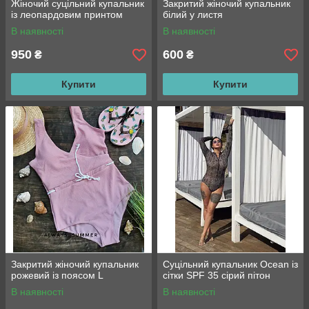
Жіночий суцільний купальник
Закритий жіночий купальник
із леопардовим принтом
білий у листя
В наявності
В наявності
950
600
₴
₴
Купити
Купити
Закритий жіночий купальник
Суцільний купальник Ocean із
рожевий із поясом L
сітки SPF 35 сірий пітон
В наявності
В наявності