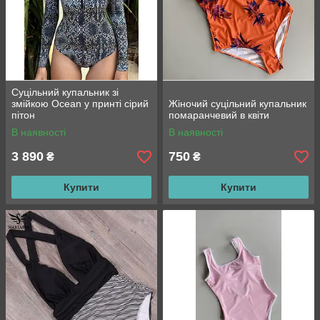
Суцільний купальник зі
змійкою Ocean у принті сірий
Жіночий суцільний купальник
пітон
помаранчевий в квіти
В наявності
В наявності
3 890
750
₴
₴
Купити
Купити