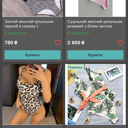
Злитий жіночий купальник
Суцільний жіночий купальник
чорний в смужку L
рожевий з білим кантом
В наявності
В наявності
780
2 600
₴
₴
Купити
Купити
Новинка