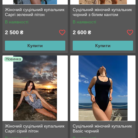
Жіночий суцільний купальник
Суцільний жіночий купальник
Capri зелений пітон
чорний з білим кантом
В наявності
В наявності
2 500
2 600
₴
₴
Купити
Купити
Новинка
Жіночий суцільний купальник
Суцільний жіночий купальник
Capri сірий пітон
Basic чорний