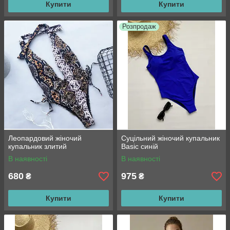
Купити
Купити
Розпродаж
Леопардовий жіночий
Суцільний жіночий купальник
купальник злитий
Basic синій
В наявності
В наявності
680
975
₴
₴
Купити
Купити