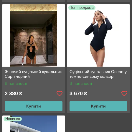
Топ продажів
Жіночий суцільний купальник
Суцільний купальник Ocean у
Capri чорний
темно-синьому кольорі
В наявності
В наявності
2 380
3 670
₴
₴
Купити
Купити
Новинка