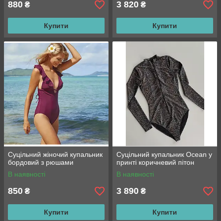
880
3 820
₴
₴
Купити
Купити
Суцільний жіночий купальник
Суцільний купальник Ocean у
бордовий з рюшами
принті коричневий пітон
В наявності
В наявності
850
3 890
₴
₴
Купити
Купити