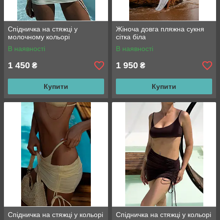
Cпідничка на стяжці у
Жіноча довга пляжна сукня
молочному кольорі
сітка біла
В наявності
В наявності
1 450
1 950
₴
₴
Купити
Купити
Cпідничка на стяжці у кольорі
Cпідничка на стяжці у кольорі