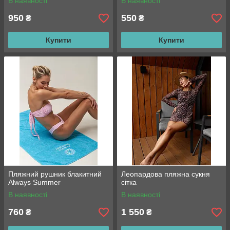
В наявності
В наявності
950
550
₴
₴
Купити
Купити
Пляжний рушник блакитний
Леопардова пляжна сукня
Always Summer
сітка
В наявності
В наявності
760
1 550
₴
₴