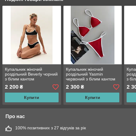
Купальник жіночий
Купальник жіночий
Купа
роздільний Beverly чорний
роздільний Yasmin
розд
з білим кантом
червоний з білим кантом
з бі
2 200
2 300
2 3
₴
₴
Купити
Купити
Про нас
100% позитивних з 27 відгуків за рік