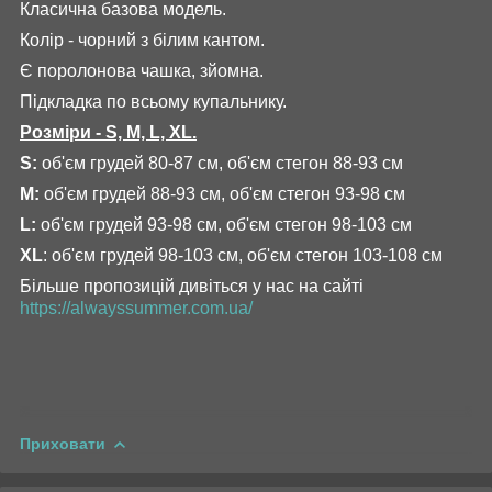
Класична базова модель.
Колір - чорний з білим кантом.
Є поролонова чашка, зйомна.
Підкладка по всьому купальнику.
Розміри - S, M, L, XL.
S:
об'єм грудей 80-87 см, об'єм стегон 88-93 см
М:
об'єм грудей 88-93 см, об'єм стегон 93-98 см
L:
об'єм грудей 93-98 см, об'єм стегон 98-103 см
XL
: об'єм грудей 98-103 см, об'єм стегон 103-108 см
Більше пропозицій дивіться у нас на сайті
https://alwayssummer.com.ua/
Приховати