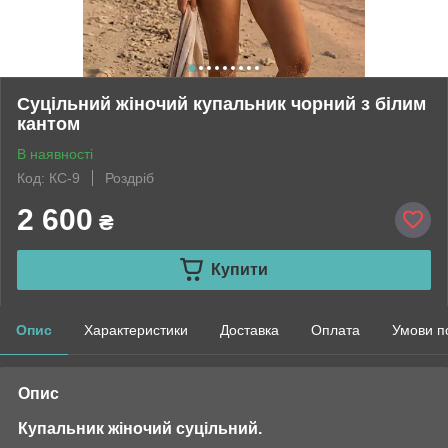
Суцільний жіночий купальник чорний з білим
кантом
В наявності
Код: КС-9
Роздріб
2 600
₴
Купити
Опис
Характеристики
Доставка
Оплата
Умови п
Опис
Купальник жіночий суцільний.