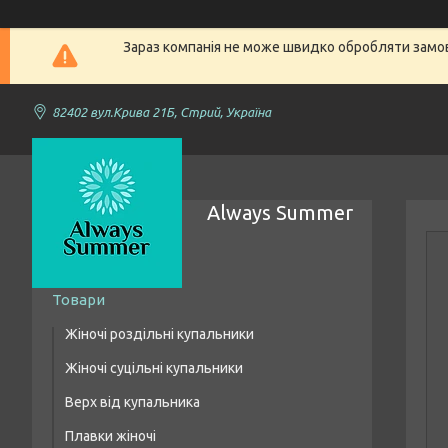
Зараз компанія не може швидко обробляти замовл
82402 вул.Крива 21Б, Стрий, Україна
Always Summer
Товари
Жіночі роздільні купальники
Жіночі суцільні купальники
Купальники бікіні
Верх від купальника
Купальники з високою талією
Плавки жіночі
Купальники бандо