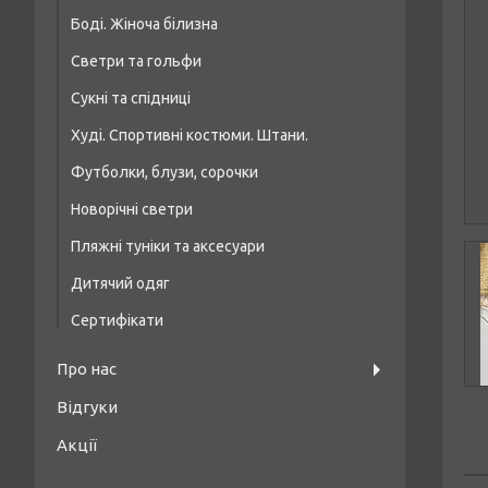
Боді. Жіноча білизна
Купальники топи/шнурівка
Светри та гольфи
Купальники на кісточці, формована чашка
Сукні та спідниці
Худі. Спортивні костюми. Штани.
Футболки, блузи, сорочки
Новорічні светри
Пляжні туніки та аксесуари
Дитячий одяг
Сертифікати
Про нас
Відгуки
Акції