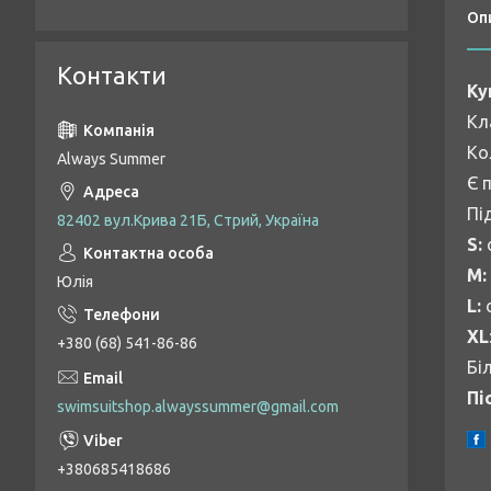
Оп
Контакти
Ку
Кл
Ко
Always Summer
Є 
Пі
82402 вул.Крива 21Б, Стрий, Україна
S:
о
М:
Юлія
L:
о
XL
+380 (68) 541-86-86
Бі
Пі
swimsuitshop.alwayssummer@gmail.com
+380685418686