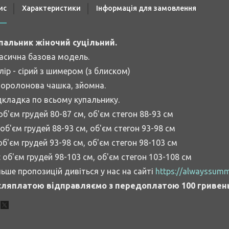
ис
Характеристики
Інформація для замовлення
пальник жіночий суцільний.
асична базова модель.
лір - сірий з шимером (з блиском)
поролонова чашка, зйомна.
дкладка по всьому купальнику.
б'єм грудей 80-87 см, об'єм стегон 88-93 см
об'єм грудей 88-93 см, об'єм стегон 93-98 см
б'єм грудей 93-98 см, об'єм стегон 98-103 см
: об'єм грудей 98-103 см, об'єм стегон 103-108 см
льше пропозицій дивіться у нас на сайті
https://alwayssumm
сляплатою відправляємо з передоплатою 100 гривень