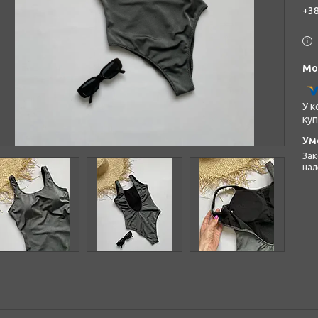
+38
У к
куп
Законом не передбачено повернення та обмін даного товару
нал