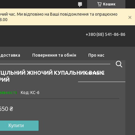
Кошик
очий час. Ми відповімо на Ваші повідомлення та опрацюємо
8.00
+380 (68) 541-86-86
 доставка
Повернення та обмін
Про нас
УЦІЛЬНИЙ ЖІНОЧИЙ КУПАЛЬНИК BASIC
Контакти
РИЙ
аявності
Код:
КС-6
650 ₴
Купити