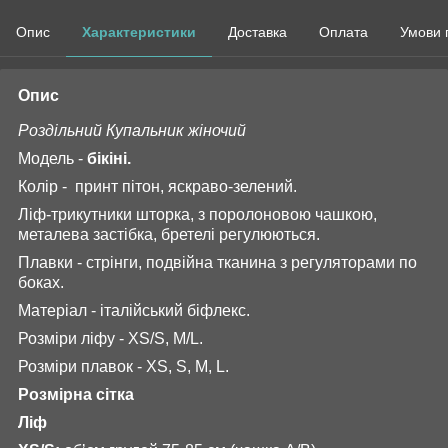
Опис
Характеристики
Доставка
Оплата
Умови 
Опис
Роздільний Купальник жіночий
Модель -
бікіні.
Колір - принт пітон, яскраво-зелений.
Ліф-трикутники шторка, з поролоновою чашкою,
металева застібка, бретелі регулюються.
Плавки - стрінги, подвійна тканина з регуляторами по
боках.
Матеріал - італійський біфлекс.
Розміри ліфу - XS/S, M/L.
Розміри плавок - XS, S, M, L.
Розмірна сітка
Ліф