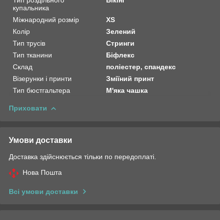
купальника
Міжнародний розмір
XS
Колір
Зелений
Тип трусів
Стринги
Тип тканини
Біфлекс
Склад
поліестер, спандекс
Візерунки і принти
Зміїний принт
Тип бюстгальтера
М'яка чашка
Приховати
Умови доставки
Доставка здійснюється тільки по передоплаті.
Нова Пошта
Всі умови доставки