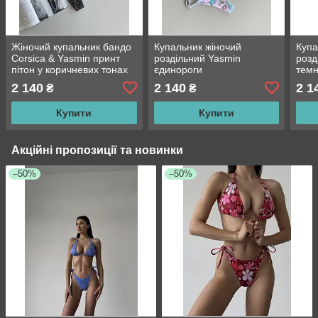
Жіночий купальник бандо
Купальник жіночий
Купа
Corsica & Yasmin принт
роздільний Yasmin
розд
пітон у коричневих тонах
єдинороги
темн
2 140
2 140
2 1
₴
₴
Купити
Купити
Акційні пропозиції та новинки
–50%
–50%