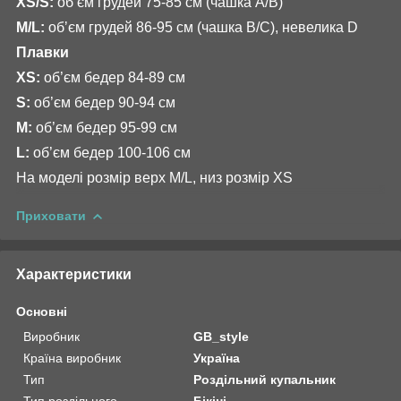
XS/S:
обʼєм грудей 75-85 см (чашка А/В)
M/L:
обʼєм грудей 86-95 см (чашка В/С), невелика D
Плавки
XS:
об’єм бедер 84-89 см
S:
об’єм бедер 90-94 см
М:
об’єм бедер 95-99 см
L:
об’єм бедер 100-106 см
На моделі розмір верх M/L, низ розмір XS
Приховати
Характеристики
Основні
Виробник
GB_style
Країна виробник
Україна
Тип
Роздільний купальник
Тип роздільного
Бікіні