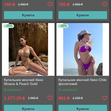
790
790
₴
₴
1 580 ₴
1 580 ₴
Купити
Купити
–35%
–30%
Купальник жіночий бікіні
Купальник жіночий бікіні Chile
Moana & Peach Gold
фіолетовий
В наявності
В наявності
1 277,25
861
₴
₴
1 965 ₴
1 230 ₴
Купити
Купити