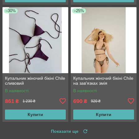
–30%
–25%
Купальник жіночий бікіні Chile
Купальник жіночий бікіні Chile
сливовий
на зав'язках змія
В наявності
В наявності
861
690
₴
₴
1 230 ₴
920 ₴
Купити
Купити
Показати ще