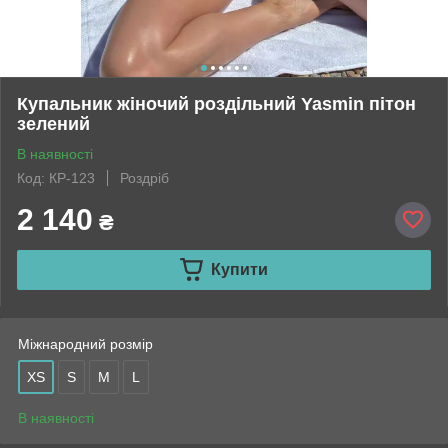
Купальник жіночий роздільний Yasmin пітон
зелений
В наявності
Код: КР-123
Роздріб
2 140
₴
Купити
Міжнародний розмір
XS
S
M
L
В наявності