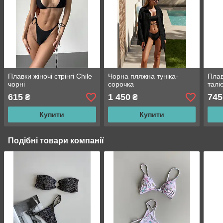
Плавки жіночі стрінгі Chile
Чорна пляжна туніка-
Плав
чорні
сорочка
талі
615
1 450
745
₴
₴
Купити
Купити
Подібні товари компанії