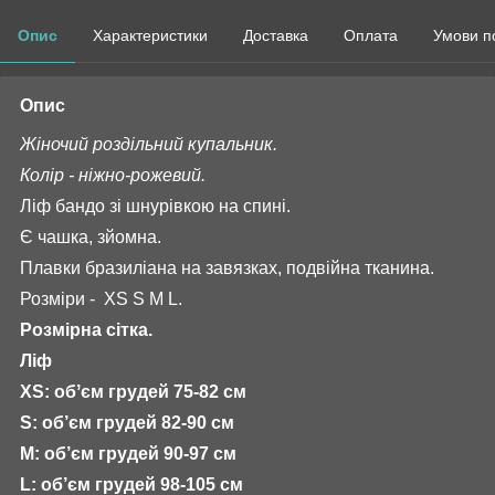
Опис
Характеристики
Доставка
Оплата
Умови п
Опис
Жіночий роздільний купальник.
Колір - ніжно-рожевий.
Ліф бандо зі шнурівкою на спині.
Є чашка, зйомна.
Плавки бразиліана на завязках, подвійна тканина.
Розміри - XS S M L.
Розмірна сітка.
Ліф
XS: обʼєм грудей 75-82 см
S: об’єм грудей 82-90 см
М: об’єм грудей 90-97 см
L: об’єм грудей 98-105 см