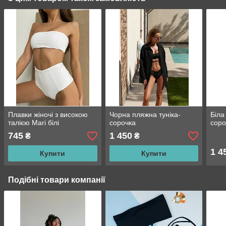
Плавки жіночі з високою
Чорна пляжна туніка-
Біла
талією Mari білі
сорочка
соро
745
1 450
₴
₴
1 4
Купити
Купити
Подібні товари компанії