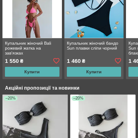
Купальник жіночий Bali
Купальник жіночий бандо
Купа
рожевий жатка на
Sun плавки сліпи чорний
Sun 
зав'язках
блак
1 550
1 460
1 4
₴
₴
Купити
Купити
Акційні пропозиції та новинки
–20%
–20%