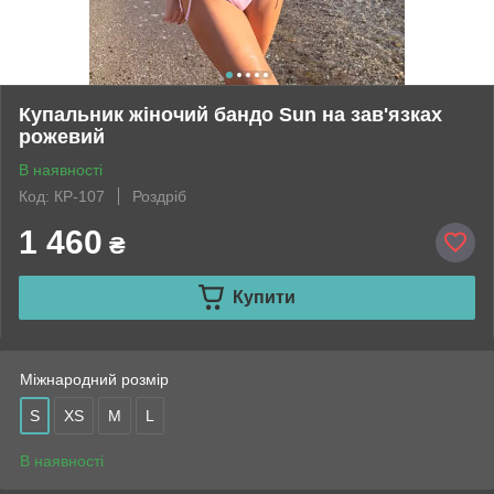
Купальник жіночий бандо Sun на зав'язках
рожевий
В наявності
Код: КР-107
Роздріб
1 460
₴
Купити
Міжнародний розмір
S
XS
M
L
В наявності