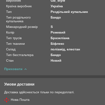
Виробник
GB_style
Країна виробник
Україна
Тип
Роздільний купальник
Тип роздільного
Бандо
купальника
Міжнародний розмір
S
Колір
Рожевий
Тип трусів
Бразиліана
Тип тканини
Біфлекс
Склад
поліамід, елестан
Тип бюстгальтера
Бандо
Стан
Новий
Приховати
Умови доставки
Доставка здійснюється тільки по передоплаті.
Нова Пошта