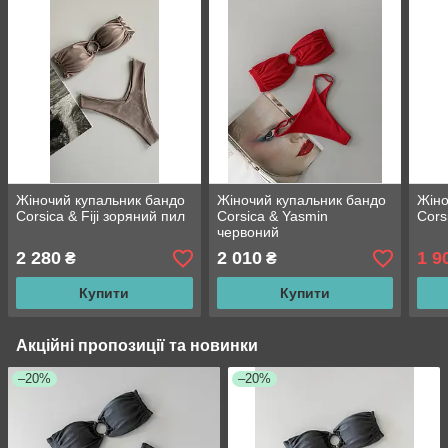
Жіночий купальник бандо
Жіночий купальник бандо
Жіно
Corsica & Fiji зоряний пил
Corsica & Yasmin
Cors
червоний
2 280
2 010
1 9
₴
₴
Купити
Купити
Акційні пропозиції та новинки
–20%
–20%