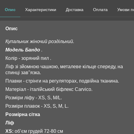
Опис
Характеристики
Доставка
Оплата
Умови п
Опис
Купальник жіночий роздільний.
Модель Бандо
.
Колір - зоряний пил .
Ліф зі зйомною чашкою, металеве кільце спереду, на
спинці зав"язка.
Плавки - стрінги на регуляторах, подвійна тканина.
Матеріал - італійський біфлекс Carvico.
Розміри ліфу - XS, S, M/L.
Розміри плавок - XS, S, M, L.
Розмірна сітка
Ліф
XS:
обʼєм грудей 72-80 см