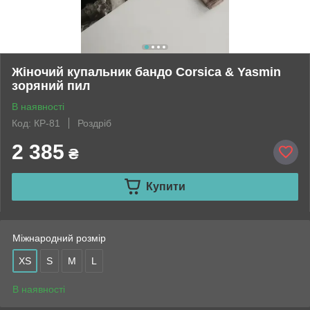
Жіночий купальник бандо Corsica & Yasmin
зоряний пил
В наявності
Код: КР-81
Роздріб
2 385
₴
Купити
Міжнародний розмір
XS
S
M
L
В наявності