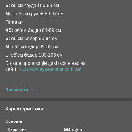
S:
обʼєм грудей 80-88 см
M/L:
обʼєм грудей 89-97 см
Плавки
XS:
об’єм бедер 84-89 см
S:
об’єм бедер 90-94 см
М:
об’єм бедер 95-99 см
L:
об’єм бедер 100-106 см
Більше пропозицій дивіться в нас на
сайті
https://alwayssummer.com.ua/
Приховати
Характеристики
Основні
Виробник
GB_style