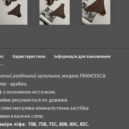
ис
Характеристики
Інформація для замовлення
ночий роздільний купальник,
модель FRANCESCA.
ір - арабіка.
ф з посиленою кісточкою.
ейки регулюються по довжині.
 спині металева мінімалістична застібка
авки класичні сліпи.
зміри ліфа:
7
0B, 75B, 75C, 80B, 80C, 85C.