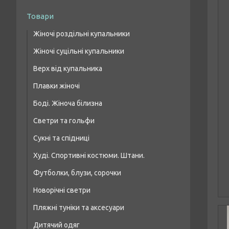
Товари
Жіночі роздільні купальники
Жіночі суцільні купальники
Купальники бікіні
Верх від купальника
Купальники з високою талією
Плавки жіночі
Купальники бандо
Боді. Жіноча білизна
Купальники топи/шнурівка
Светри та гольфи
Купальники на кісточці, формована чашка
Сукні та спідниці
Худі. Спортивні костюми. Штани.
Футболки, блузи, сорочки
Новорічні светри
Пляжні туніки та аксесуари
Дитячий одяг