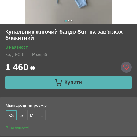
Купальник жіночий бандо Sun на зав'язках
блакитний
В наявності
Код: КС-8
Роздріб
1 460
₴
Купити
Міжнародний розмір
XS
S
M
L
В наявності