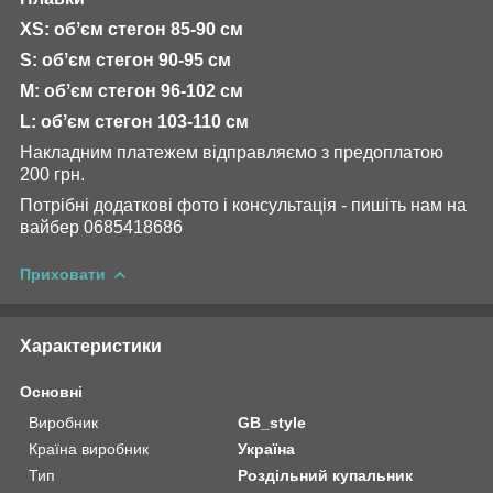
XS: обʼєм стегон 85-90 см
S: обʼєм стегон 90-95 см
М: обʼєм стегон 96-102 см
L: обʼєм стегон 103-110 см
Накладним платежем відправляємо з предоплатою
200 грн.
Потрібні додаткові фото і консультація - пишіть нам на
вайбер 0685418686
Приховати
Характеристики
Основні
Виробник
GB_style
Країна виробник
Україна
Тип
Роздільний купальник