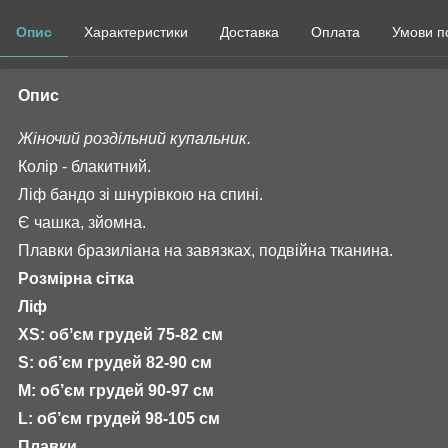
Опис
Характеристики
Доставка
Оплата
Умови п
Опис
Жіночий роздільний купальник.
Колір - блакитний.
Ліф бандо зі шнурівкою на спині.
Є чашка, зйомна.
Плавки бразиліана на завязках, подвійна тканина.
Розмірна сітка
Ліф
XS: обʼєм грудей 75-82 см
S: об’єм грудей 82-90 см
М: об’єм грудей 90-97 см
L: об’єм грудей 98-105 см
Плавки