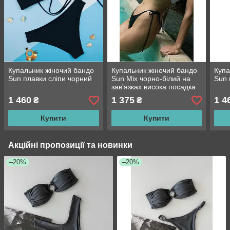
Купальник жіночий бандо
Купальник жіночий бандо
Купа
Sun плавки сліпи чорний
Sun Mix чорно-білий на
Sun 
зав'язках висока посадка
1 460
1 375
1 4
₴
₴
Купити
Купити
Акційні пропозиції та новинки
–20%
–20%