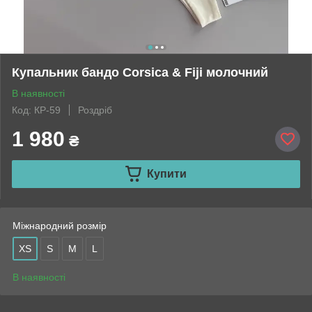
Купальник бандо Corsica & Fiji молочний
В наявності
Код: КР-59
Роздріб
1 980
₴
Купити
Міжнародний розмір
XS
S
M
L
В наявності