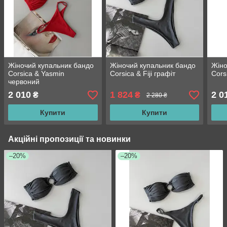
Жіночий купальник бандо
Жіночий купальник бандо
Жіно
Corsica & Yasmin
Corsica & Fiji графіт
Cors
червоний
2 010
1 824
2 0
₴
₴
2 280 ₴
Купити
Купити
Акційні пропозиції та новинки
–20%
–20%