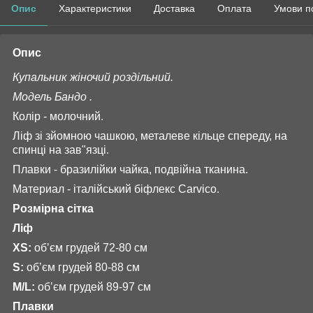
Опис
Характеристики
Доставка
Оплата
Умови п
Опис
Купальник жіночий роздільний.
Модель Бандо .
Колір - молочний.
Ліф зі зйомною чашкою, металеве кільце спереду, на
спинці на зав"язці.
Плавки - бразилійки чайка, подвійна тканина.
Материал - італійський біфлекс Carvico.
Розмірна сітка
Ліф
XS:
обʼєм грудей 72-80 см
S:
обʼєм грудей 80-88 см
M/L:
обʼєм грудей 89-97 см
Плавки