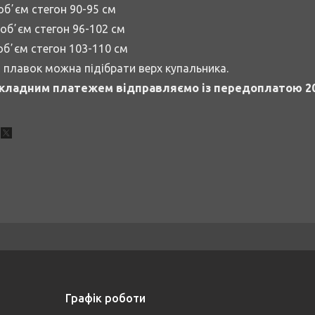
обʼєм стегон 90-95 см
обʼєм стегон 96-102 см
бʼєм стегон 103-110 см
 плавок можна підібрати верх купальника.
кладним платежем відправляємо із передоплатою 20
Графік роботи