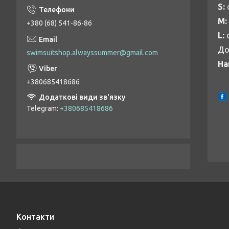
S:
М:
+380 (68) 541-86-86
L:
о
До
swimsuitshop.alwayssummer@gmail.com
На
+380685418686
Telegram
+380685418686
Контакти