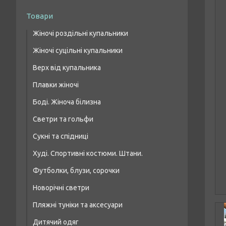
Товари
Жіночі роздільні купальники
Жіночі суцільні купальники
Купальники бікіні
Верх від купальника
Купальники з високою талією
Плавки жіночі
Купальники бандо
Боді. Жіноча білизна
Купальники топи/шнурівка
Светри та гольфи
Купальники на кісточці, формована чашка
Сукні та спідниці
Худі. Спортивні костюми. Штани.
Футболки, блузи, сорочки
Новорічні светри
Пляжні туніки та аксесуари
Дитячий одяг