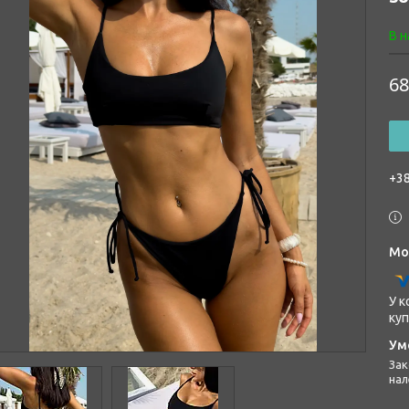
В н
68
+38
У к
куп
Законом не передбачено повернення та обмін даного товару
нал