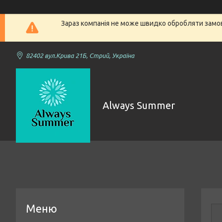
Зараз компанія не може швидко обробляти замовл
82402 вул.Крива 21Б, Стрий, Україна
Always Summer