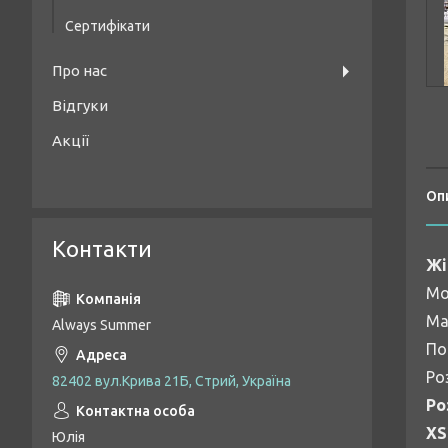
Сертифікати
Про нас
Відгуки
Акції
Оп
Контакти
Жі
Мо
Ма
Always Summer
По
Ро
82402 вул.Крива 21Б, Стрий, Україна
Ро
XS
Юлія