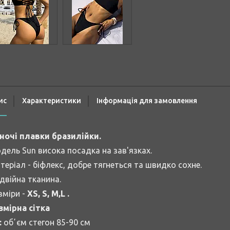
ис
Характеристики
Інформація для замовлення
ночі плавки бразилійки.
дель Sun висока посадка на зав'язках.
теріал - біфлекс, добре тягнеться та швидко сохне.
двійна тканина.
зміри -
XS, S, M,
L
.
змірна сітка
:
обʼєм стегон 85-90 см