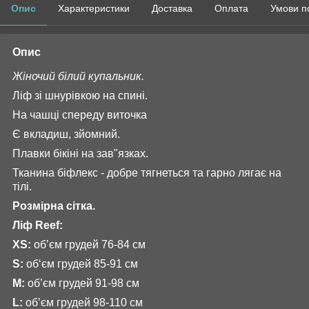
Опис
Характеристики
Доставка
Оплата
Умови п
Опис
Жіночий білий купальник.
Ліф зі шнурівкою на спині.
На чашці спереду виточка
Є вкладиш, зйомний.
Плавки бікіні на зав"язках.
Тканина біфлекс - добре тягнеться та гарно лягає на
тілі.
Розмірна сітка.
Ліф Reef:
XS:
обʼєм грудей 76-84 см
S:
об‘єм грудей 85-91 см
М:
об’єм грудей 91-98 см
L:
обʼєм грудей 98-110 см