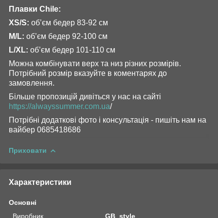
Плавки Chile:
XS/S:
об’єм бедер 83-92 см
М/L:
об’єм бедер 92-100 см
L/XL:
об’єм бедер 101-110 см
Можна комбінувати верх та низ різних розмірів.
Потрібний розмір вказуйте в коментарях до
замовлення.
Більше пропозицій дивіться у нас на сайті
https://alwayssummer.com.ua
/
Потрібні додаткові фото і консультація - пишіть нам на
вайбер 0685418686
Приховати
Характеристики
Основні
Виробник
GB_style