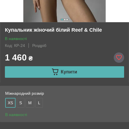
Купальник жіночий білий Reef & Chile
В наявності
Код: КР-24
Роздріб
1 460
₴
Купити
Міжнародний розмір
XS
S
M
L
В наявності