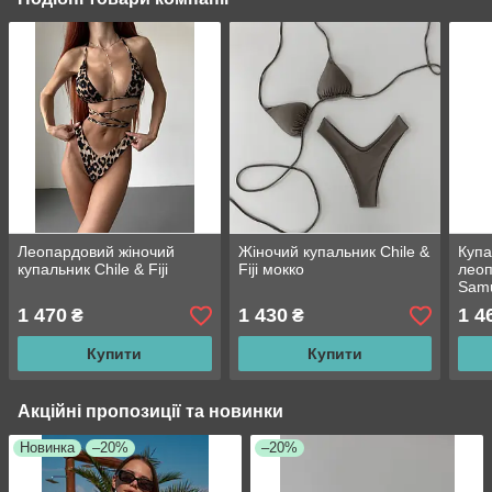
Леопардовий жіночий
Жіночий купальник Chile &
Купа
купальник Chile & Fiji
Fiji мокко
леоп
Sam
1 470
1 430
1 4
₴
₴
Купити
Купити
Акційні пропозиції та новинки
Новинка
–20%
–20%