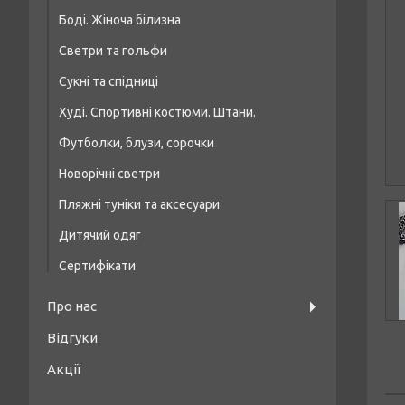
Боді. Жіноча білизна
Купальники топи/шнурівка
Светри та гольфи
Купальники на кісточці, формована чашка
Сукні та спідниці
Худі. Спортивні костюми. Штани.
Футболки, блузи, сорочки
Новорічні светри
Пляжні туніки та аксесуари
Дитячий одяг
Сертифікати
Про нас
Відгуки
Акції