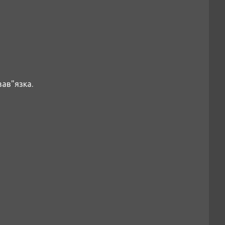
зав"язка.