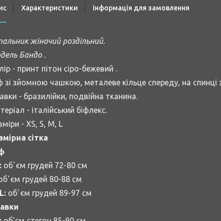
ис
Характеристики
Інформація для замовлення
пальник жіночий роздільний.
дель Бандо .
лір - принт пітон сіро-бежевий .
ф зі зйомною чашкою, металеве кільце спереду, на спинці 
авки - бразилійки, подвійна тканина.
теріал - італійський біфлекс.
міри - XS, S, M, L
змірна сітка
ф
:
обʼєм грудей 72-80 см
обʼєм грудей 80-88 см
L:
обʼєм грудей 89-97 см
авки
:
об'єм стегон 85-90 см