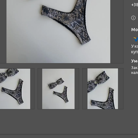
+38
У к
куп
Законом не передбачено повернення та обмін даного товару
нал