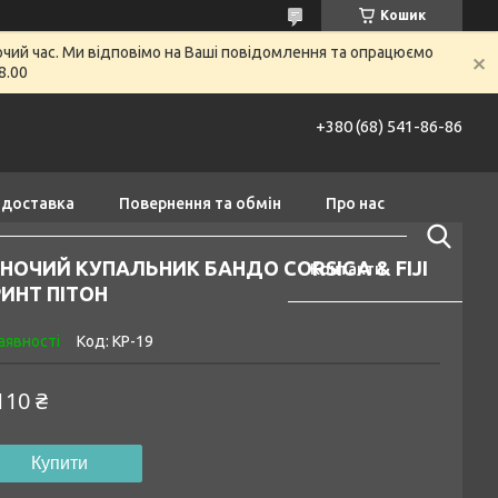
Кошик
очий час. Ми відповімо на Ваші повідомлення та опрацюємо
8.00
+380 (68) 541-86-86
 доставка
Повернення та обмін
Про нас
НОЧИЙ КУПАЛЬНИК БАНДО CORSICA & FIJI
Контакти
ИНТ ПІТОН
аявності
Код:
КР-19
110 ₴
Купити