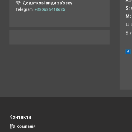
S:
Telegram
+380685418686
M:
L:
о
Бі
Контакти