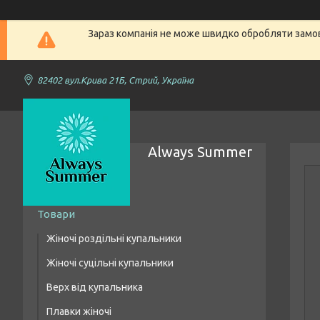
Зараз компанія не може швидко обробляти замовл
82402 вул.Крива 21Б, Стрий, Україна
Always Summer
Товари
Жіночі роздільні купальники
Жіночі суцільні купальники
Купальники бікіні
Верх від купальника
Купальники з високою талією
Плавки жіночі
Купальники бандо