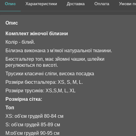
Опис
Характеристики
Доставка
Оплата
Умови п
Опис
Комплект жіночої білизни
Колір - білий.
Білизна виконана з м'якої натуральної тканини.
Бюстгальтер топ, має зйомні чашки, шлейки
регулюються по висоті.
Трусики класичні сліпи, висока посадка
Розміри бюстгальтера:
XS, S, M, L.
Розміри трусиків: XS,S,M, L, XL
Розмірна сітка:
Топ
XS: об'єм грудей 80-84 см
S: об'єм грудей 85-89 см
M:об'єм грудей 90-95 см