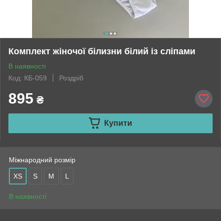
Комплект жіночої білизни білий із сліпами
В наявності
Код: КБ-059
Роздріб
895
₴
Купити
Міжнародний розмір
XS
S
M
L
В наявності