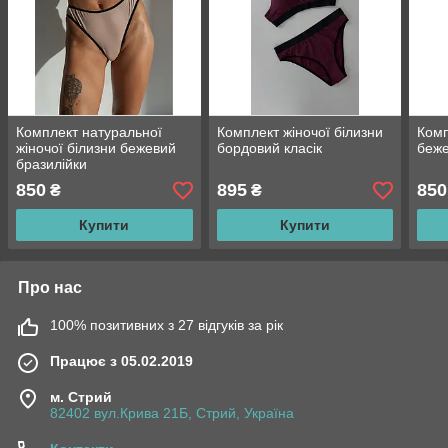
Комплект натуральної
Комплект жіночої білизни
Комп
жіночої білизни бежевий
бордовий класік
беж
бразилійки
850
895
850
₴
₴
Купити
Купити
Про нас
100% позитивних з 27 відгуків за рік
Працює з 05.02.2019
м. Стрий
82402 вул.Крива 21Б, Стрий, Україна