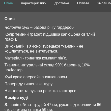
Опис
Характеристики
Доставка
Оплата
Умови п
Опис
Чоловіче худі
– базова річ у гардеробі.
Колір темний графіт, підшивка капюшона світлий
графіт.
Виконаний із якісної турецької тканини - не
кошлатиться, не витягується.
Матеріал - тринитка компакт пін'є.
Тканина натуральна! склад 90% бавовна, 10%
поліестер.
Худі крою оверсайз, з капюшоном.
Попереду кишеня кенгуру.
Низ кофти та рукава резинка кашкорсе.
Виміри худі:
S:
напів обхват грудей 47 см, рукав від горловини 66
см, довжина спинки 59 см;