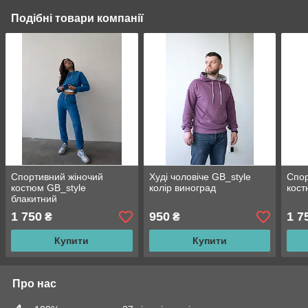
Подібні товари компанії
Спортивний жіночий
Худі чоловіче GB_style
Спор
костюм GB_style
колір виноград
кост
блакитний
1 750
950
1 7
₴
₴
Купити
Купити
Про нас