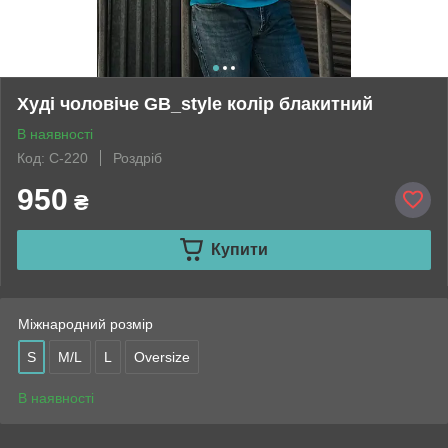
Худі чоловіче GB_style колір блакитний
В наявності
Код: С-220
Роздріб
950
₴
Купити
Міжнародний розмір
S
M/L
L
Oversize
В наявності