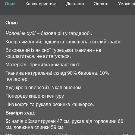
Опис
Характеристики
Доставка
Оплата
Умови п
Опис
Чоловіче худі
– базова річ у гардеробі.
Колір лимонний, підшивка капюшона світлий графіт.
Виконаний із якісної турецької тканини - не
кошлатиться, не витягується.
Матеріал - тринитка компакт пін'є.
Тканина натуральна! склад 90% бавовна, 10%
поліестер.
Худі крою оверсайз, з капюшоном.
Попереду кишеня кенгуру.
Низ кофти та рукава резинка кашкорсе.
Виміри худі:
S:
напів обхват грудей 47 см, рукав від горловини 66
см, довжина спинки 59 см;