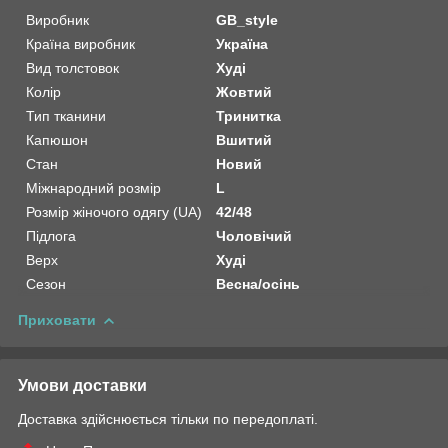
Виробник
GB_style
Країна виробник
Україна
Вид толстовок
Худі
Колір
Жовтий
Тип тканини
Тринитка
Капюшон
Вшитий
Стан
Новий
Міжнародний розмір
L
Розмір жіночого одягу (UA)
42/48
Підлога
Чоловічий
Верх
Худі
Сезон
Весна/осінь
Приховати
Умови доставки
Доставка здійснюється тільки по передоплаті.