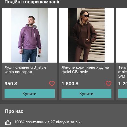
Подібні товари компанії
Худі чоловіче GB_style
Жіноче коричневе худі на
Тепл
колір виноград
флісі GB_style
фліс
S/M
950
1 600
1 2
₴
₴
Купити
Купити
Про нас
100% позитивних з 27 відгуків за рік