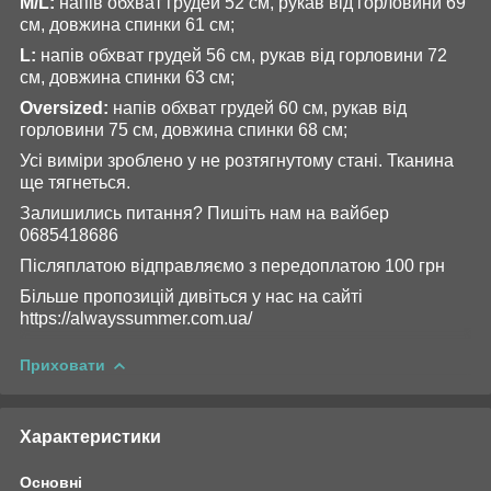
M/L:
напів обхват грудей 52 см, рукав від горловини 69
см, довжина спинки 61 см;
L:
напів обхват грудей 56 см, рукав від горловини 72
см, довжина спинки 63 см;
Оversized:
напів обхват грудей 60 см, рукав від
горловини 75 см, довжина спинки 68 см;
Усі виміри зроблено у не розтягнутому стані. Тканина
ще тягнеться.
Залишились питання? Пишіть нам на вайбер
0685418686
Післяплатою відправляємо з передоплатою 100 грн
Більше пропозицій дивіться у нас на сайті
https://alwayssummer.com.ua/
Приховати
Характеристики
Основні