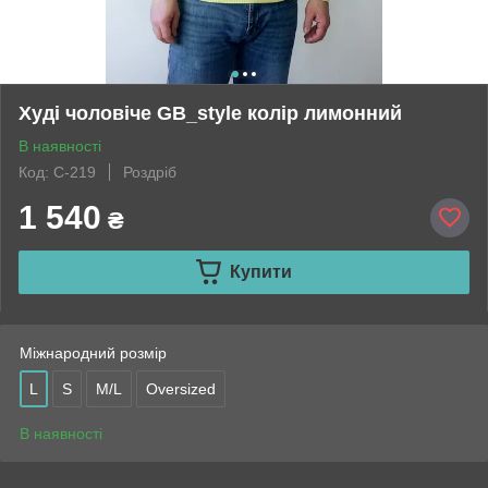
Худі чоловіче GB_style колір лимонний
В наявності
Код: С-219
Роздріб
1 540
₴
Купити
Міжнародний розмір
L
S
M/L
Oversized
В наявності