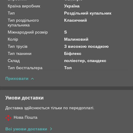
Країна виробник
Україна
Тип
Роздільний купальник
Тип роздільного
Класичний
купальника
Міжнародний розмір
S
Колір
Малиновий
Тип трусів
З високою посадкою
Тип тканини
Біфлекс
Склад
поліестер, спандекс
Тип бюстгальтера
Топ
Приховати
Умови доставки
Доставка здійснюється тільки по передоплаті.
Нова Пошта
Всі умови доставки