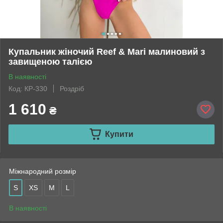
Купальник жіночий Reef & Mari малиновий з
завищеною талією
В наявності
Код: КР-330
Роздріб
1 610
₴
Купити
Міжнародний розмір
S
XS
M
L
В наявності