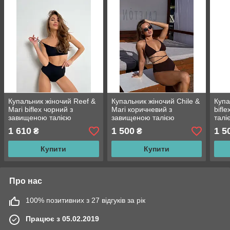
Купальник жіночий Reef &
Купальник жіночий Chile &
Купа
Mari biflex чорний з
Mari коричневий з
bifl
завищеною талією
завищеною талією
талі
1 610
1 500
1 5
₴
₴
Купити
Купити
Про нас
100% позитивних з 27 відгуків за рік
Працює з 05.02.2019