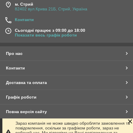
м. Стрий
82402 вул.Крива 21Б, Стрий, Україна
Контакти
Сьогодні працює з 09:00 до 18:00
Показати весь графік роботи
Про нас
Контакти
Доставка та оплата
Графік роботи
Повна версія сайту
Зараз компанія не може швидко обробляти замовлення та
Сайт створено на маркетплейсі
Prom.ua
повідомлення, оскільки за графіком роботи, зараз не
робочий час. Ми відповімо на Ваші повідомлення та