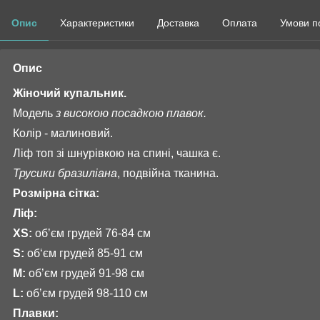
Опис
Характеристики
Доставка
Оплата
Умови п
Опис
Жіночий купальник.
Модель
з високою посадкою плавок.
Колір - малиновий.
Ліф топ зі шнурівкою на спині, чашка є.
Трусики бразиліана
, подвійна тканина.
Розмірна сітка:
Ліф:
XS:
обʼєм грудей 76-84 см
S:
об‘єм грудей 85-91 см
М:
об’єм грудей 91-98 см
L:
обʼєм грудей 98-110 см
Плавки: