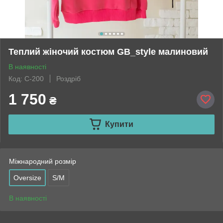
Теплий жіночий костюм GB_style малиновий
В наявності
Код: С-200
Роздріб
1 750
₴
Купити
Міжнародний розмір
Oversize
S/M
В наявності