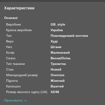
Характеристики
Основні
Виробник
GB_style
Країна виробник
Україна
Тип
Повсякденний костюм
Верх
Худі
Низ
Штани
Колір
Малиновий
Сезон
Весна/Осінь
Тип тканини
Тринитка
Стан
Новий
Міжнародний розмір
Oversize
Підлога
Жіночий
Капюшон
Вшитий
Розмір жіночого одягу (UA)
42/48
Приховати