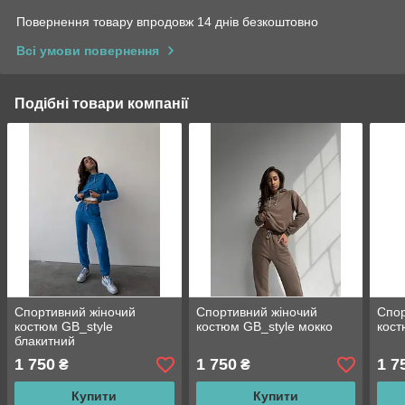
Повернення товару впродовж 14 днів безкоштовно
Всі умови повернення
Подібні товари компанії
Спортивний жіночий
Спортивний жіночий
Спор
костюм GB_style
костюм GB_style мокко
кост
блакитний
1 750
1 750
1 7
₴
₴
Купити
Купити