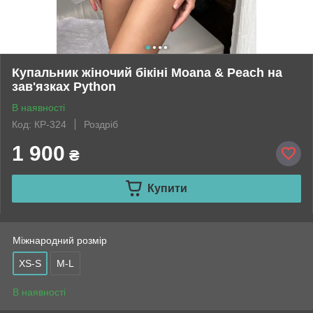
Купальник жіночий бікіні Moana & Peach на
зав'язках Python
В наявності
Код: КР-324
Роздріб
1 900
₴
Купити
Міжнародний розмір
XS-S
M-L
В наявності