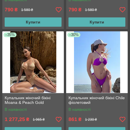
790
790
₴
₴
1 580 ₴
1 580 ₴
Купити
Купити
–35%
–30%
Купальник жіночий бікіні
Купальник жіночий бікіні Chile
Moana & Peach Gold
фіолетовий
В наявності
В наявності
1 277,25
861
₴
₴
1 965 ₴
1 230 ₴