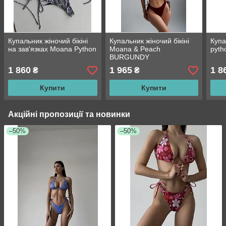
Купальник жіночий бікіні
Купальник жіночий бікіні
Купа
на зав'язках Moana Python
Moana & Peach
pyth
BURGUNDY
1 860
1 965
1 8
₴
₴
Купити
Купити
Акційні пропозиції та новинки
–50%
–50%