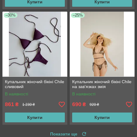
Купити
Купити
–30%
–25%
Купальник жіночий бікіні Chile
Купальник жіночий бікіні Chile
сливовий
на зав'язках змія
В наявності
В наявності
861
690
₴
₴
1 230 ₴
920 ₴
Купити
Купити
Показати ще