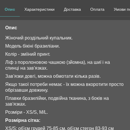
Опис
Характеристики
Доставка
Оплата
Умови п
Опис
Жіночий роздільний купальник.
Модель бікіні бразиліани.
Колір - зміїний принт.
Ліф з поролоновою чашкою (зйомна), на шиї і на
спинці на зав'язках.
Зав'язки довгі, можна обмотати кілька разів.
Якщо такої потреби немає - їх можна вкоротити просто
обрізавши довжину.
Плавки бразилійки, подвійна тканина, з боків на
зав'язках.
Розміри - XS/S, M/L.
Розмірна сітка:
XS/S: об'єм грудей 75-85 см, об'єм стегон 83-93 см