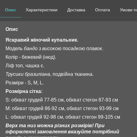
Опис
Характеристики
Доставка
Оплата
Умови п
Опис
Яскравий жіночий купальник.
Модель
бандо з високою посадкою плавок.
Колір - бежевий (нюд).
Ліф топ, чашка є.
Трусики бразиліана
, подвійна тканина.
Розміри - S, M, L.
Розмірна сітка:
S: обхват грудей 77-85 см, обхват стегон 87-93 см
M: обхват грудей 86-92 см, обхват стегон 93-99 см
L
обхват грудей 92-98 см, обхват стегон 99-105 см
:
Верх та низ можна різних розмірів! При
оформленні замовлення вказуйте потрібний