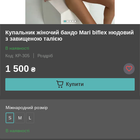
Купальник жіночий бандо Mari biflex нюдовий
з завищеною талією
В наявності
Код: КР-305
Роздріб
1 500
₴
Купити
Міжнародний розмір
S
M
L
В наявності