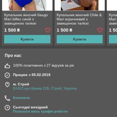
Купальник жіночий бандо
Купальник жіночий Chile &
Купа
Mari biflex синій з
Mari коричневий з
Mari 
завищеною талією
завищеною талією
зави
1 500
1 500
1 5
₴
₴
Купити
Купити
Про нас
100% позитивних з 27 відгуків за рік
Працює з 05.02.2019
м. Стрий
82402 вул.Крива 21Б, Стрий, Україна
Контакти
Сьогодні вихідний
Показати весь графік роботи