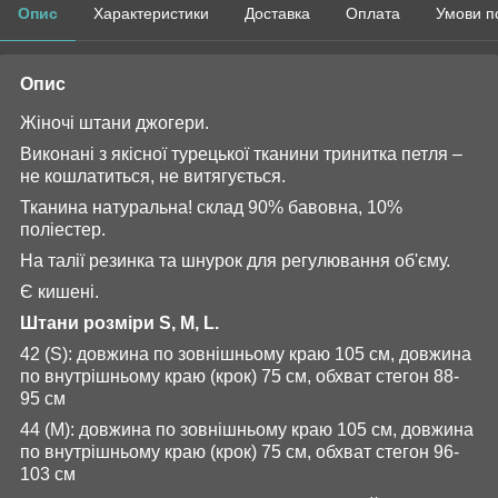
Опис
Характеристики
Доставка
Оплата
Умови п
Опис
Жіночі штани джогери.
Виконані з якісної турецької тканини тринитка петля –
не кошлатиться, не витягується.
Тканина натуральна! склад 90% бавовна, 10%
поліестер.
На талії резинка та шнурок для регулювання об'єму.
Є кишені.
Штани розміри S, M, L.
42 (S): довжина по зовнішньому краю 105 см, довжина
по внутрішньому краю (крок) 75 см, обхват стегон 88-
95 см
44 (M): довжина по зовнішньому краю 105 см, довжина
по внутрішньому краю (крок) 75 см, обхват стегон 96-
103 см