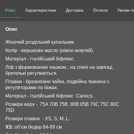
Опис
Характеристики
Доставка
Оплата
Умови п
Опис
Жіночий роздільний купальник.
Колір - вершкове масло (ніжно-жовтий).
Матеріал - італійський біфлекс.
Ліф з формованою чашкою , на спині на завязці,
бретелькі регулюються.
Плавки - бразиліани чайка, подвійна тканина з
регуляторами по боках.
Матеріал - італійський біфлекс Carvico.
Розміри верх - 75A 70B 75B 80B 85B 70C 75C 80C
75D
Розміри плавок - XS, S, M, L.
XS:
об’єм бедер 84-89 см