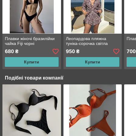
Плавки жіночі бразилійки
Леопардова пляжна
Плав
чайка Fiji чорні
туніка-сорочка світла
680
950
700
₴
₴
Купити
Купити
Подібні товари компанії