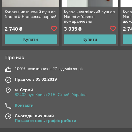
Купальник жіночий пуш ап
Купальник жіночий пуш ап
Купа
Naomi & Francesca чорний
Naomi & Yasmin
Naom
помаранчевий
шок
2 740
3 035
2 7
₴
₴
Купити
Купити
Про нас
100% позитивних з 27 відгуків за рік
Працює з 05.02.2019
м. Стрий
82402 вул.Крива 21Б, Стрий, Україна
Контакти
Сьогодні вихідний
Показати весь графік роботи