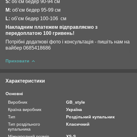
S:
об’єм бедер 90-94 см
М:
об’єм бедер 95-99 см
L:
об’єм бедер 100-106 см
Накладним платежем відправляємо з
передоплатою 100 гривень!
Потрібні додаткові фото і консультація - пишіть нам на
вайбер 0685418686
Приховати
Характеристики
Основні
Виробник
GB_style
Країна виробник
Україна
Тип
Роздільний купальник
Тип роздільного
Класичний
купальника
Міжнародний розмір
XS-S