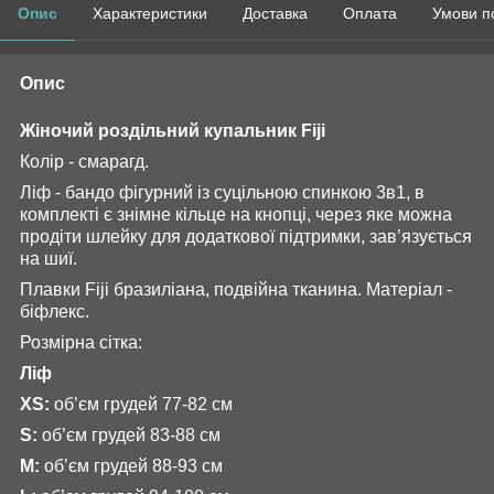
Опис
Характеристики
Доставка
Оплата
Умови п
Опис
Жіночий роздільний купальник Fiji
Колір - смарагд.
Ліф - бандо фігурний із суцільною спинкою 3в1, в
комплекті є знімне кільце на кнопці, через яке можна
продіти шлейку для додаткової підтримки, зав’язується
на шиї.
Плавки Fiji бразиліана, подвійна тканина. Матеріал -
біфлекс.
Розмірна сітка:
Ліф
XS:
об’єм грудей 77-82 см
S:
об’єм грудей 83-88 см
М:
об’єм грудей 88-93 см