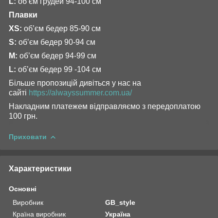
L:
об’єм грудей 94-100 см
Плавки
XS:
об’єм бедер 85-90 см
S:
об’єм бедер 90-94 см
M:
об’єм бедер 94-99 см
L:
об’єм бедер 99 -104 см
Більше пропозицій дивіться у нас на
сайті
https://alwayssummer.com.ua/
Накладним платежем відправляємо з передоплатою
100 грн.
Приховати
Характеристики
Основні
Виробник
GB_style
Країна виробник
Україна