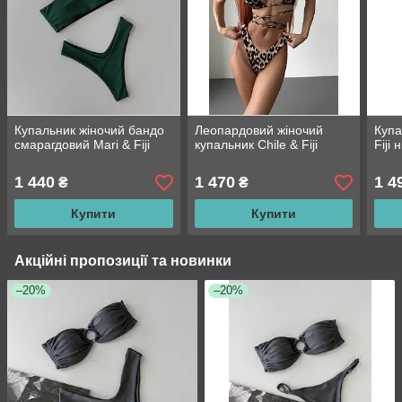
Купальник жіночий бандо
Леопардовий жіночий
Купа
смарагдовий Mari & Fiji
купальник Chile & Fiji
Fiji
1 440
1 470
1 4
₴
₴
Купити
Купити
Акційні пропозиції та новинки
–20%
–20%