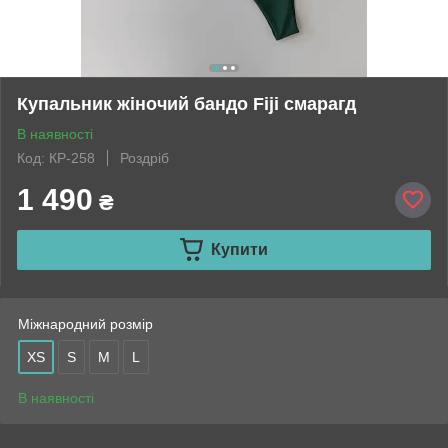
Купальник жіночий бандо Fiji смарагд
В наявності
Код: КР-258
Роздріб
1 490
₴
Купити
Міжнародний розмір
XS
S
M
L
В наявності