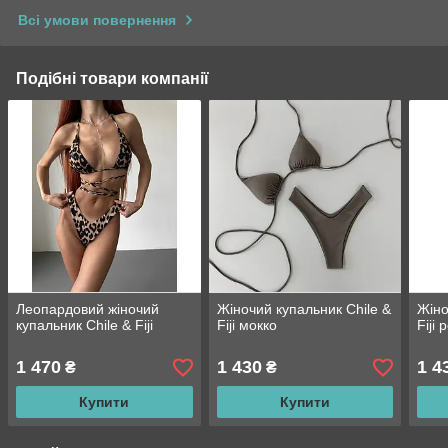
Всі умови повернення
Подібні товари компанії
Леопардовий жіночий
Жіночий купальник Chile &
Жіно
купальник Chile & Fiji
Fiji мокко
Fiji
1 470
1 430
1 4
₴
₴
Купити
Купити