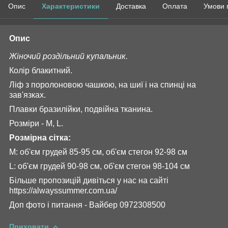
Опис
Характеристики
Доставка
Оплата
Умови 
Опис
Жіночий роздільний купальник.
Колір блакитний.
Ліф з поролоновою чашкою, на шиї і на спинці на
зав'язках.
Плавки бразилійки, подвійна тканина.
Розміри - M, L.
Розмірна сітка:
M: об'єм грудей 85-95 см, об'єм стегон 92-98 см
L: об'єм грудей 90-98 см, об'єм стегон 98-104 см
Більше пропозицій дивіться у нас на сайті
https://alwayssummer.com.ua/
Доп фото і питання - Вайбер 0972308500
Приховати