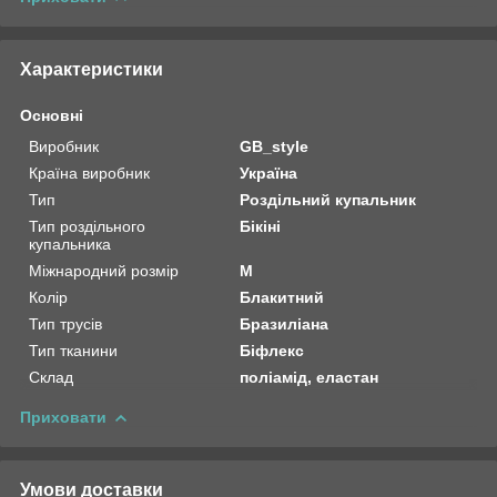
Характеристики
Основні
Виробник
GB_style
Країна виробник
Україна
Тип
Роздільний купальник
Тип роздільного
Бікіні
купальника
Міжнародний розмір
M
Колір
Блакитний
Тип трусів
Бразиліана
Тип тканини
Біфлекс
Склад
поліамід, еластан
Приховати
Умови доставки