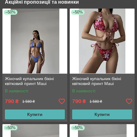
Акційні пропозиції та новинки
–50%
–50%
Жіночий купальник бікіні
Жіночий купальник бікіні
квітковий принт Maui
квітковий принт Maui
В наявності
В наявності
790
790
₴
₴
1 580 ₴
1 580 ₴
Купити
Купити
–50%
–50%