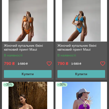
Жіночий купальник бікіні
Жіночий купальник бікіні
квітковий принт Maui
квітковий принт Maui
В наявності
В наявності
790
790
₴
₴
1 580 ₴
1 580 ₴
Купити
Купити
–35%
–30%