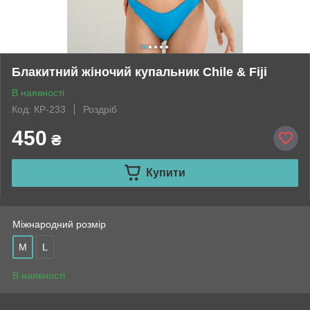
Блакитний жіночий купальник Chile & Fiji
В наявності
Код: КР-233
Роздріб
450
₴
Купити
Міжнародний розмір
M
L
В наявності