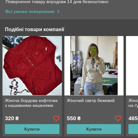
Повернення товару впродовж 14 днів безкоштовно
Всі умови повернення
Подібні товари компанії
Жіноча бордова кофточка
Жіночий светр бежевий
Жіно
з нашивними кишенями
на ґ
320
550
465
₴
₴
Купити
Купити