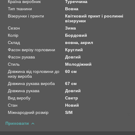
Країна виробник
Туреччина
Тип тканини
Вовна
Візерунки і принти
Квітковий принт і рослинні
візерунки
Сезон
Зима
Колір
Бордовий
Склад
вовна, акрил
Фасон вирізу горловини
Круглий
Фасон рукава
Довгий
Стиль
Молодіжний
Довжина від горловини до
60 см
низу вироба
Довжина рукава вироба
67 см
Довжина рукава
Довгий
Вид виробу
Светр
Стан
Новий
Міжнародний розмір
S/M
Приховати