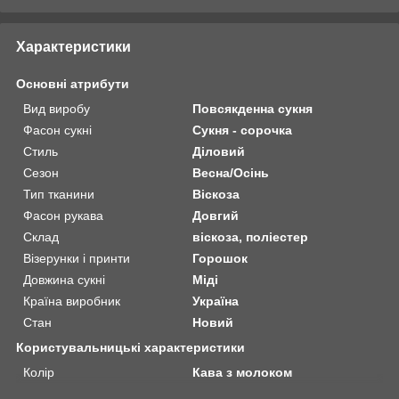
Характеристики
Основні атрибути
Вид виробу
Повсякденна сукня
Фасон сукні
Сукня - сорочка
Стиль
Діловий
Сезон
Весна/Осінь
Тип тканини
Віскоза
Фасон рукава
Довгий
Склад
віскоза, поліестер
Візерунки і принти
Горошок
Довжина сукні
Міді
Країна виробник
Україна
Стан
Новий
Користувальницькі характеристики
Колір
Кава з молоком