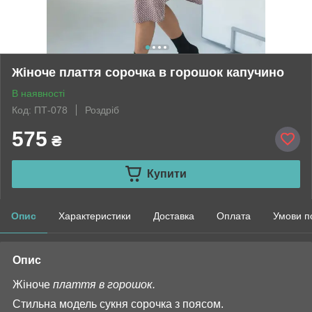
Жіноче плаття сорочка в горошок капучино
В наявності
Код: ПТ-078
Роздріб
575
₴
Купити
Опис
Характеристики
Доставка
Оплата
Умови п
Опис
Жіноче
плаття в горошок.
Стильна модель сукня сорочка з поясом.