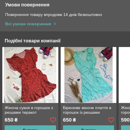
Умови повернення
Повернення товару впродовж 14 днів безкоштовно
Всі умови повернення
Подібні товари компанії
Жіноча сукня в горошок з
Бірюзове жіноче плаття в
Жіно
рюшами теракот
горошок із рюшами
гор
650
650
590
₴
₴