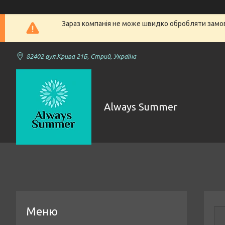
Зараз компанія не може швидко обробляти замовл
82402 вул.Крива 21Б, Стрий, Україна
Always Summer