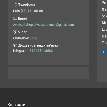
Ро
XS
+380 (68) 541-86-86
S:
М:
swimsuitshop.alwayssummer@gmail.com
L:
На
+380685418686
По
Telegram
+380685418686
Контакти