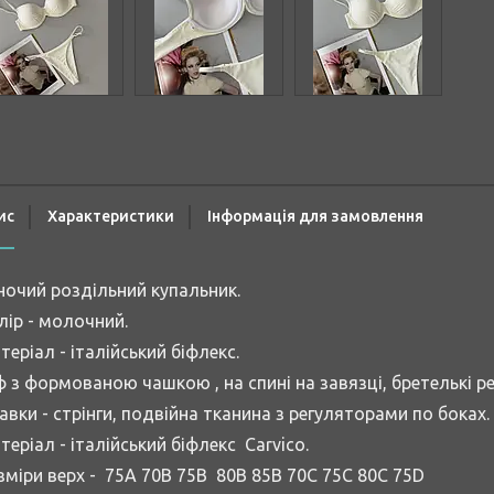
ис
Характеристики
Інформація для замовлення
ночий роздільний купальник.
лір - молочний.
теріал - італійський біфлекс.
ф з формованою чашкою , на спині на завязці, бретелькі 
авки - стрінги, подвійна тканина з регуляторами по боках.
теріал - італійський біфлекс Carvico.
зміри верх - 75A 70B 75B 80B 85B 70C 75C 80C 75D