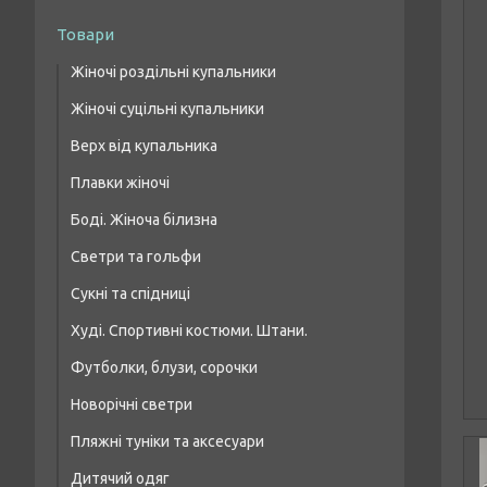
Товари
Жіночі роздільні купальники
Жіночі суцільні купальники
Купальники бікіні
Верх від купальника
Купальники з високою талією
Плавки жіночі
Купальники бандо
Боді. Жіноча білизна
Купальники топи/шнурівка
Светри та гольфи
Купальники на кісточці, формована чашка
Сукні та спідниці
Худі. Спортивні костюми. Штани.
Футболки, блузи, сорочки
Новорічні светри
Пляжні туніки та аксесуари
Дитячий одяг