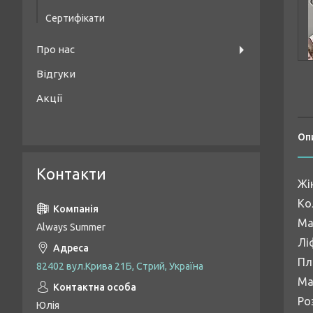
Сертифікати
Про нас
Відгуки
Акції
Оп
Контакти
Жі
Ко
Ма
Always Summer
Лі
Пл
82402 вул.Крива 21Б, Стрий, Україна
Ма
Ро
Юлія