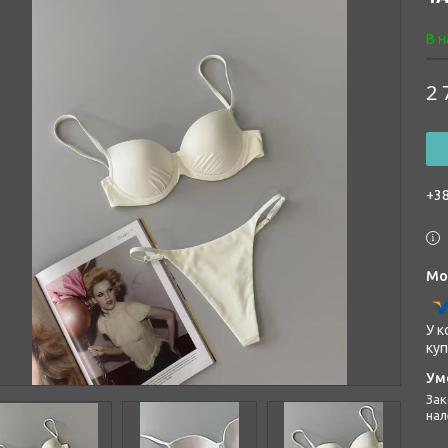
В н
2 
+38
У к
куп
Законом не передбачено повернення та обмін даного товару
нал