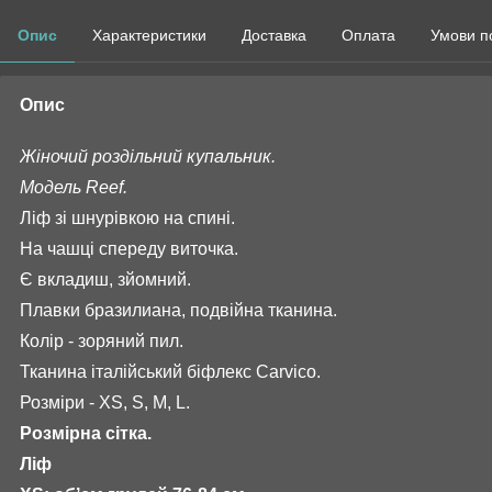
Опис
Характеристики
Доставка
Оплата
Умови п
Опис
Жіночий роздільний купальник.
Модель Reef.
Ліф зі шнурівкою на спині.
На чашці спереду виточка.
Є вкладиш, зйомний.
Плавки бразилиана, подвійна тканина.
Колір - зоряний пил.
Тканина італійський біфлекс Carvico.
Розміри - XS, S, M, L.
Розмірна сітка.
Ліф