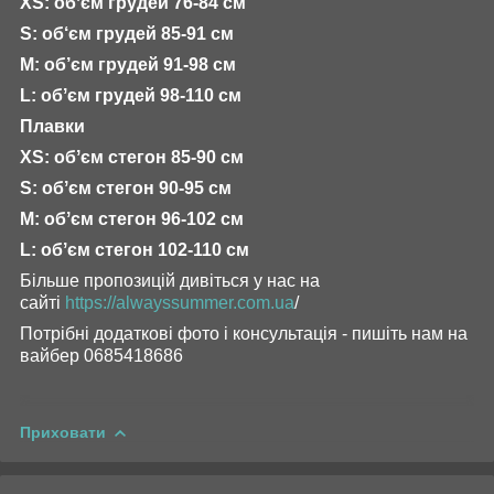
XS: обʼєм грудей 76-84 см
S: об‘єм грудей 85-91 см
М: об’єм грудей 91-98 см
L: обʼєм грудей 98-110 см
Плавки
XS: обʼєм стегон 85-90 см
S: обʼєм стегон 90-95 см
М: обʼєм стегон 96-102 см
L: обʼєм стегон 102-110 см
Більше пропозицій дивіться у нас на
сайті
https://alwayssummer.com.ua
/
Потрібні додаткові фото і консультація - пишіть нам на
вайбер 0685418686
Приховати