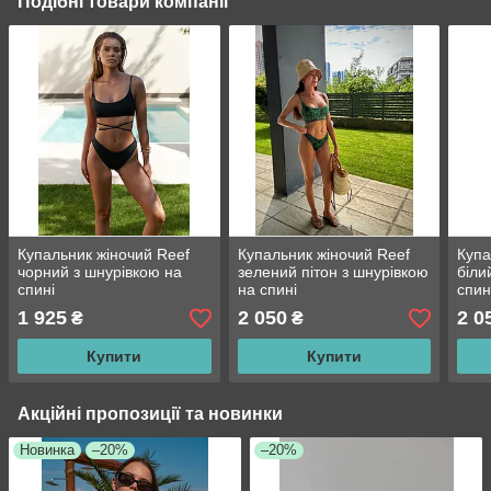
Подібні товари компанії
Купальник жіночий Reef
Купальник жіночий Reef
Купа
чорний з шнурівкою на
зелений пітон з шнурівкою
біли
спині
на спині
спин
1 925
2 050
2 0
₴
₴
Купити
Купити
Акційні пропозиції та новинки
Новинка
–20%
–20%