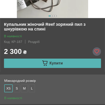
Купальник жіночий Reef зоряний пил з
шнурівкою на спині
В наявності
Код: КР-187
Роздріб
2 300
₴
Купити
Міжнародний розмір
XS
S
M
L
В наявності