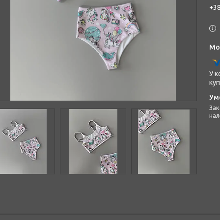
+38
У к
куп
Законом не передбачено повернення та обмін даного товару
нал