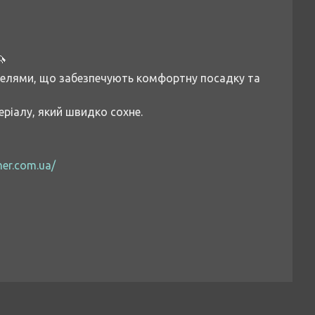
🦄
етелями, що забезпечують комфортну посадку та
еріалу, який швидко сохне.
er.com.ua/