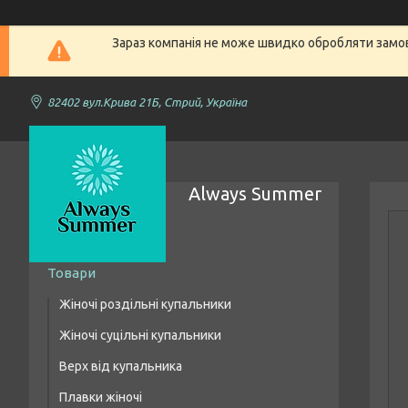
Зараз компанія не може швидко обробляти замовл
82402 вул.Крива 21Б, Стрий, Україна
Always Summer
Товари
Жіночі роздільні купальники
Жіночі суцільні купальники
Купальники бікіні
Верх від купальника
Купальники з високою талією
Плавки жіночі
Купальники бандо