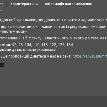
ис
Характеристики
Інформація для замовлення
здільний купальник для дівчинки з принтом «єдинороги» 
дель включає високі плавки та топ із регульованими бр
чність у носінні.
готовлений із біфлексу - еластичного, м’якого до тіла мат
зміри:
92, 98, 104, 110, 116, 122, 128, 134
робництво:
власне українське.
льше пропозицій дивіться у нас на сайті
https://alwayssumm