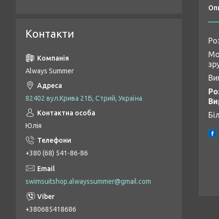
Оп
Контакти
Ро
Мо
зру
Always Summer
Ви
Ро
82402 вул.Крива 21Б, Стрий, Україна
Ви
Бі
Юлія
+380 (68) 541-86-86
swimsuitshop.alwayssummer@gmail.com
+380685418686