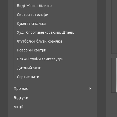
Боді. Жіноча білизна
Купальники топи/шнурівка
Светри та гольфи
Купальники на кісточці, формована чашка
Сукні та спідниці
Худі. Спортивні костюми. Штани.
Футболки, блузи, сорочки
Новорічні светри
Пляжні туніки та аксесуари
Дитячий одяг
Сертифікати
Про нас
Відгуки
Акції