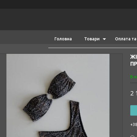
Головна
Товари
Оплата та
ЖІ
ПР
В н
2 
+38