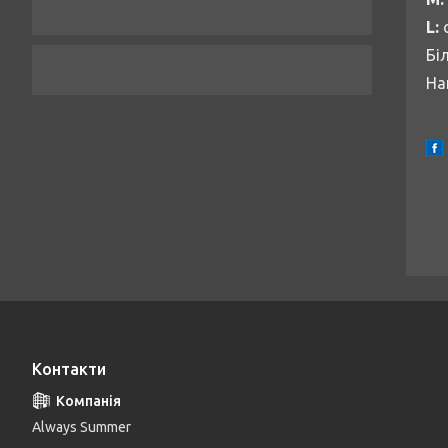
L:
о
Бі
На
Контакти
Always Summer