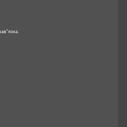
зав"язка.