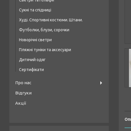
Светри та гольфи
Купальники на кісточці, формована чашка
Сукні та спідниці
Худі. Спортивні костюми. Штани.
Футболки, блузи, сорочки
Новорічні светри
Пляжні туніки та аксесуари
Дитячий одяг
Сертифікати
Про нас
Відгуки
Акції
Оп