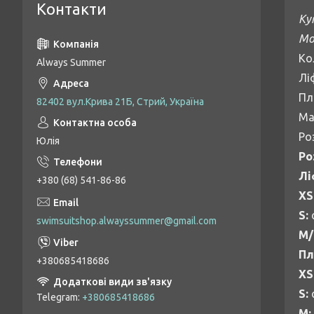
Контакти
Ку
Мо
Ко
Always Summer
Лі
Пл
82402 вул.Крива 21Б, Стрий, Україна
Ма
Роз
Юлія
Ро
Лі
+380 (68) 541-86-86
XS
S:
swimsuitshop.alwayssummer@gmail.com
M/
Пл
+380685418686
XS
S:
Telegram
+380685418686
M: