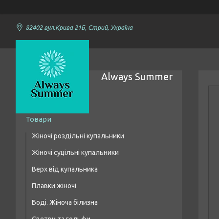
82402 вул.Крива 21Б, Стрий, Україна
Always Summer
Товари
Жіночі роздільні купальники
Жіночі суцільні купальники
Купальники бікіні
Верх від купальника
Купальники з високою талією
Плавки жіночі
Купальники бандо
Боді. Жіноча білизна
Купальники топи/шнурівка