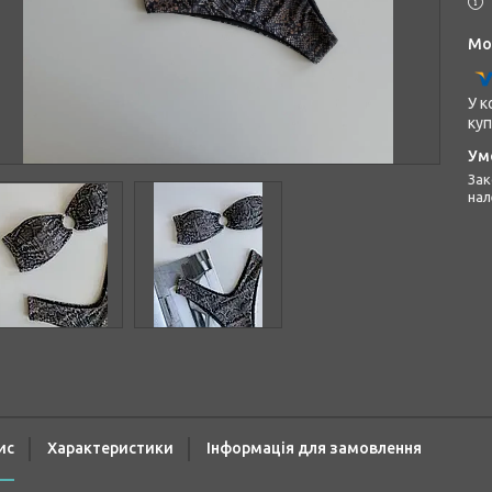
У к
куп
Законом не передбачено повернення та обмін даного товару
нал
ис
Характеристики
Інформація для замовлення