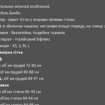
пальник жіночий роздільний.
дель Бандо .
лір - принт пітон у яскраво-зелених тонах .
ф зі зйомною чашкою, металеве кільце спереду, на спинці 
авки - бразилійки, подвійна тканина.
теріал - італійський біфлекс.
міри - XS, S, M, L
змірна сітка
ф
:
обʼєм грудей 72-80 см
обʼєм грудей 80-88 см
L:
обʼєм грудей 89-97 см
авки
:
об'єм стегон 85-90 см
об'єм стегон 90-94 см
об'єм стегон 94-99 см