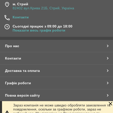
м. Стрий
82402 вул.Крива 21Б, Стрий, Україна
Контакти
Сьогодні працює з 09:00 до 18:00
Показати весь графік роботи
Про нас
Контакти
Доставка та оплата
Графік роботи
Повна версія сайту
Зараз компанія не може швидко обробляти замовлення та
Сайт створено на маркетплейсі
Prom.ua
повідомлення, оскільки за графіком роботи, зараз не