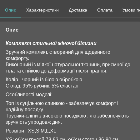
Опис
Характеристики
Доставка
Оплата
Умови п
Опис
Комплект стильної жіночої білизни
Зручний комплект, створений для щоденного
комфорту.
Виконаний із м’якої натуральної тканини, приємної до
тіла та стійкою до деформації після прання.
Колір - чорний із білою обробкою
Склад: 95% рубчик, 5% еластан
Особливості моделі:
Топ із суцільною спинкою - забезпечує комфорт і
надійну посадку.
Трусики-сліпи з високою посадкою , які забезпечують
зручність упродовж дня.
Розміри : XS,S,M,L,XL
XS: обʼєм грудей 78-82 см, обʼєм стегон 86-90 см