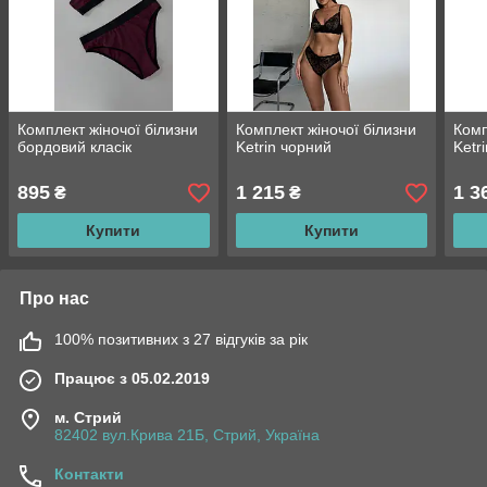
Комплект жіночої білизни
Комплект жіночої білизни
Комп
бордовий класік
Ketrin чорний
Ketr
895
1 215
1 3
₴
₴
Купити
Купити
Про нас
100% позитивних з 27 відгуків за рік
Працює з 05.02.2019
м. Стрий
82402 вул.Крива 21Б, Стрий, Україна
Контакти