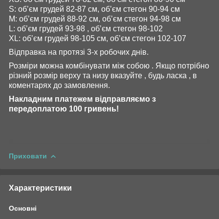
S: обʼєм грудей 82-87 см, обʼєм стегон 90-94 см
М: обʼєм грудей 88-92 см, обʼєм стегон 94-98 см
L: обʼєм грудей 93-98 , обʼєм стегон 98-102
XL: обʼєм грудей 98-105 см, обʼєм стегон 102-107
Відправка на протязі 3-х робочих днів.
Розміри можна комбінувати між собою . Якщо потрібно
різний розмір верху та низу вказуйте , будь ласка , в
коментарях до замовлення.
Накладним платежем відправляємо з
передоплатою 100 гривень!
Приховати
Характеристики
Основні