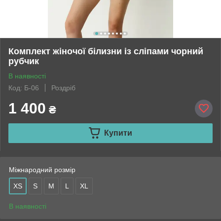
Комплект жіночої білизни із сліпами чорний
рубчик
В наявності
Код: Б-06
Роздріб
1 400
₴
Купити
Міжнародний розмір
XS
S
M
L
XL
В наявності